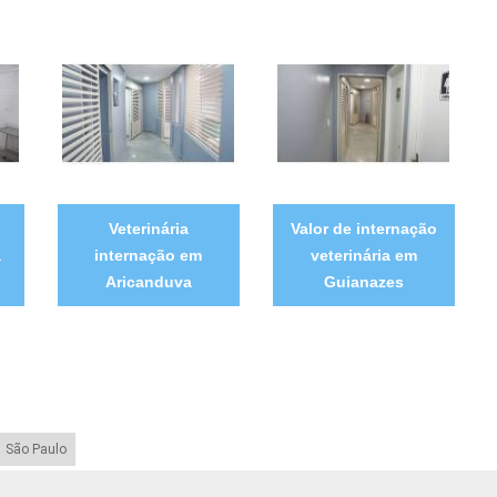
Veterinária
Valor de internação
a
internação em
veterinária em
Aricanduva
Guianazes
São Paulo