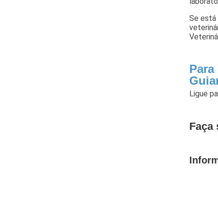
laborató
Se está 
veteriná
Veteriná
Para 
Guia
Ligue p
Faça 
Infor