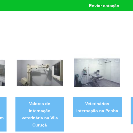
Enviar cotação
Valores de
Veterinários
internação
internação na Penha
im
veterinária na Vila
Curuçá