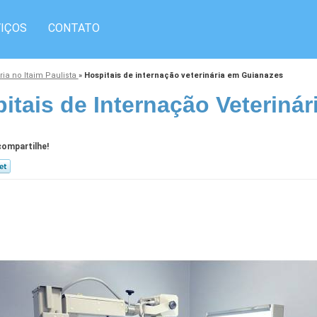
IÇOS
CONTATO
ria no Itaim Paulista
»
Hospitais de internação veterinária em Guianazes
itais de Internação Veteriná
ompartilhe!