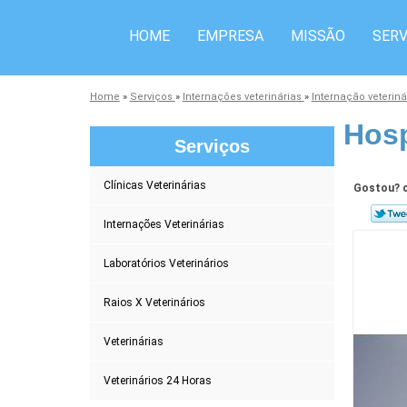
HOME
EMPRESA
MISSÃO
SERV
Home
»
Serviços
»
Internações veterinárias
»
Internação veteriná
Hosp
Serviços
Clínicas Veterinárias
Gostou? c
Internações Veterinárias
Laboratórios Veterinários
Raios X Veterinários
Veterinárias
Veterinários 24 Horas