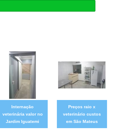
Internação
Preços raio x
veterinária valor no
veterinário custos
Jardim Iguatemi
em São Mateus