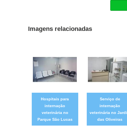
Imagens relacionadas
Hospitais para
Serviço de
internação
internação
veterinária no
veterinária no Jard
Parque São Lucas
das Oliveiras