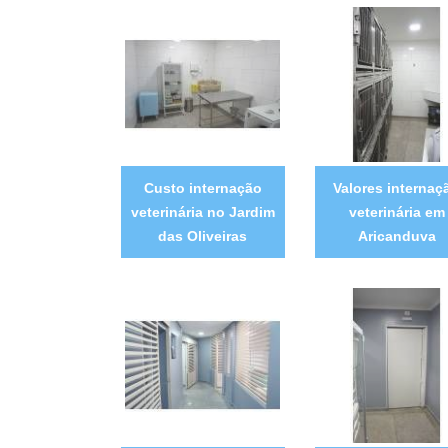
Custo internação
Valores internaç
veterinária no Jardim
veterinária em
das Oliveiras
Aricanduva