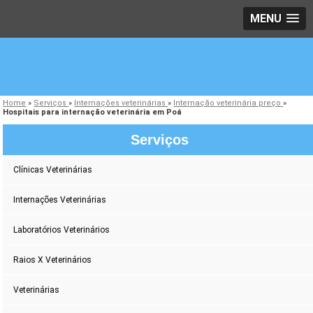
MENU
Home
»
Serviços
»
Internações veterinárias
»
Internação veterinária preço
»
Hospitais para internação veterinária em Poá
Serviços
Clínicas Veterinárias
Internações Veterinárias
Laboratórios Veterinários
Raios X Veterinários
Veterinárias