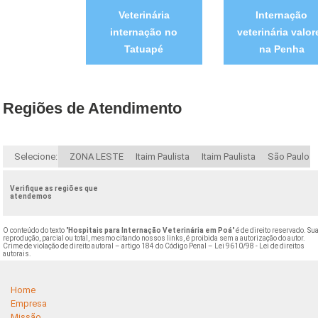
Veterinária
Internação
internação no
veterinária valor
Tatuapé
na Penha
Regiões de Atendimento
Selecione:
ZONA LESTE
Itaim Paulista
Itaim Paulista
São Paulo
Verifique as regiões que
atendemos
O conteúdo do texto "
Hospitais para Internação Veterinária em Poá
" é de direito reservado. Su
reprodução, parcial ou total, mesmo citando nossos links, é proibida sem a autorização do autor.
Crime de violação de direito autoral – artigo 184 do Código Penal –
Lei 9610/98 - Lei de direitos
autorais
.
Home
Empresa
Missão