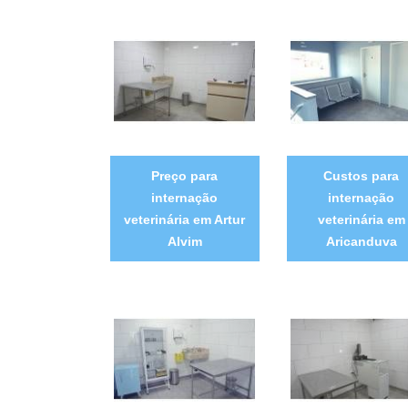
Preço para
Custos para
internação
internação
veterinária em Artur
veterinária em
Alvim
Aricanduva