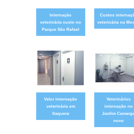
Internação
Custos internaç
veterinária custo no
veterinária na Mo
Parque São Rafael
Valor internação
Veterinários
veterinária em
internação no
Itaquera
Jardim Camarg
novo