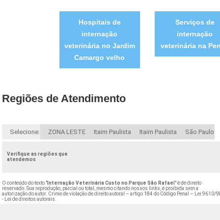
Hospitais de
Serviços de
internação
internação
veterinária no Jardim
veterinária na Pe
Camargo velho
Regiões de Atendimento
Selecione:
ZONA LESTE
Itaim Paulista
Itaim Paulista
São Paulo
Verifique as regiões que
atendemos
O conteúdo do texto "
Internação Veterinária Custo no Parque São Rafael
" é de direito
reservado. Sua reprodução, parcial ou total, mesmo citando nossos links, é proibida sem a
autorização do autor. Crime de violação de direito autoral – artigo 184 do Código Penal –
Lei 9610/9
- Lei de direitos autorais
.