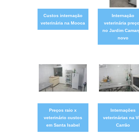
Custos internação
Internação
veterinária na Mooca
veterinária preç
no Jardim Camar
novo
Preços raio x
Internações
veterinário custos
veterinárias na V
em Santa Isabel
Carrão