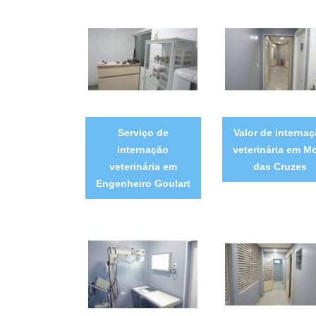
Serviço de
Valor de interna
internação
veterinária em M
veterinária em
das Cruzes
Engenheiro Goulart