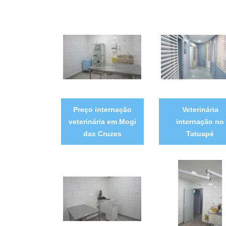
Preço internação
Veterinária
veterinária em Mogi
internação no
das Cruzes
Tatuapé