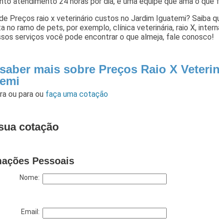
nto atendimento 24 horas por dia, e uma equipe que ama o que f
de Preços raio x veterinário custos no Jardim Iguatemi? Saiba q
a no ramo de pets, por exemplo, clínica veterinária, raio X, inter
sos serviços você pode encontrar o que almeja, fale conosco!
 saber mais sobre Preços Raio X Veteri
temi
ara
ou para
ou
faça uma cotação
sua cotação
mações Pessoais
Nome:
Email: