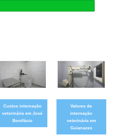
Custos internação
Valores de
veterinária em José
internação
Bonifácio
veterinária em
Guianazes