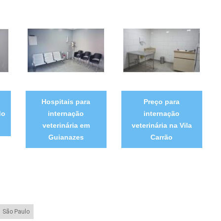
Hospitais para
Preço para
do
internação
internação
veterinária em
veterinária na Vila
Guianazes
Carrão
São Paulo