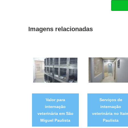
Imagens relacionadas
Valor para
Serviços de
internação
internação
veterinária em São
veterinária no Itai
Miguel Paulista
Paulista