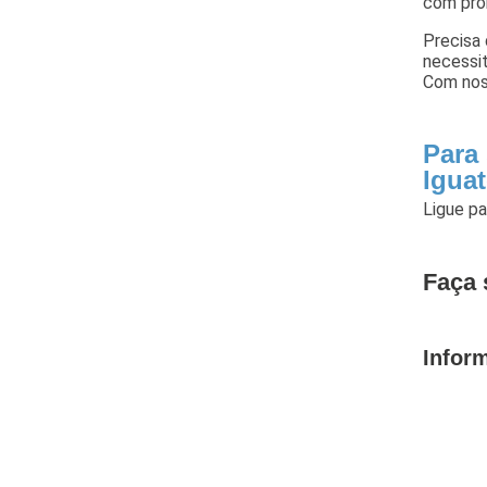
com pro
Precisa 
necessit
Com nos
Para
Igua
Ligue p
Faça 
Infor