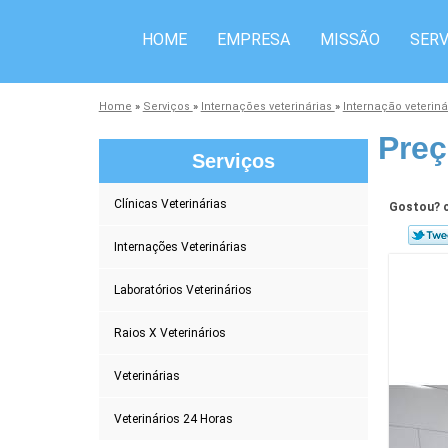
HOME
EMPRESA
MISSÃO
SERV
Home
»
Serviços
»
Internações veterinárias
»
Internação veterin
Preç
Serviços
Clínicas Veterinárias
Gostou? c
Internações Veterinárias
Laboratórios Veterinários
Raios X Veterinários
Veterinárias
Veterinários 24 Horas