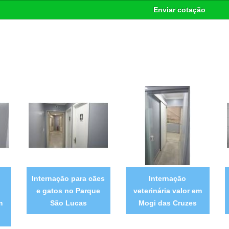
Enviar cotação
Internação para cães
Internação
e gatos no Parque
veterinária valor em
m
São Lucas
Mogi das Cruzes