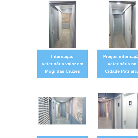
Internação
Preços internaç
veterinária valor em
veterinária na
Mogi das Cruzes
Cidade Patriarc