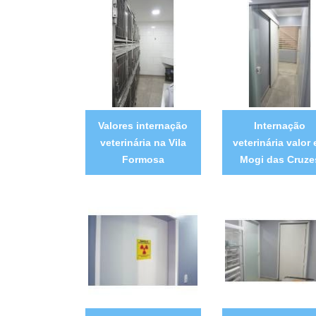
Valores internação
Internação
veterinária na Vila
veterinária valor
Formosa
Mogi das Cruze