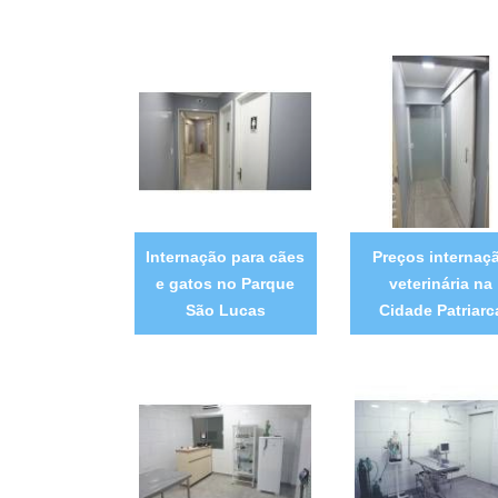
Internação para cães
Preços internaç
e gatos no Parque
veterinária na
São Lucas
Cidade Patriarc