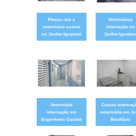
Preços raio x
Veterinários
veterinário custos
internação no
no Jardim Iguatemi
Jardim Iguatem
Veterinária
Custos internaç
internação em
veterinária em J
Engenheiro Goulart
Bonifácio