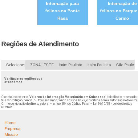
Internação para
Internação de
felinos na Ponte
felinos no Parque
Rasa
Carmo
Regiões de Atendimento
Selecione:
ZONA LESTE
Itaim Paulista
Itaim Paulista
São Paulo
Verifique as regiões que
atendemos
O conteúdo do texto "
Valores de Internação Veterinária em Guianazes
" é de direito reservado.
Sua reprodução, parcial ou total, mesmo citando nossos links, é proibida sem a autorização do autor
Crime de violação de direito autoral – artigo 184 do Código Penal –
Lei 9610/98 - Lei de direitos
autorais
.
Home
Empresa
Missão