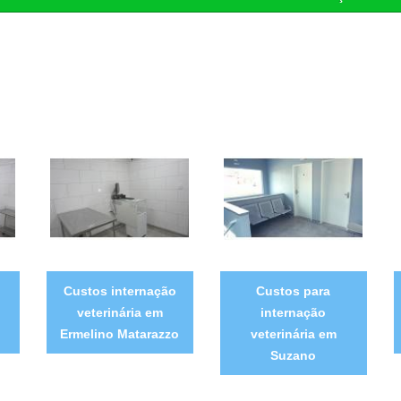
Custos internação
Custos para
veterinária em
internação
Ermelino Matarazzo
veterinária em
Suzano