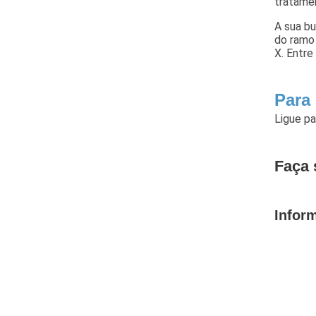
tratame
A sua bu
do ramo 
X. Entre
Para
Ligue p
Faça 
Infor