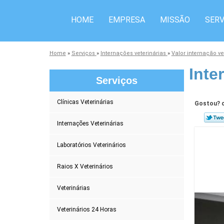
HOME
EMPRESA
MISSÃO
SERV
Home
»
Serviços
»
Internações veterinárias
»
Valor internação ve
Inte
Serviços
Clínicas Veterinárias
Gostou? c
Internações Veterinárias
Laboratórios Veterinários
Raios X Veterinários
Veterinárias
Veterinários 24 Horas