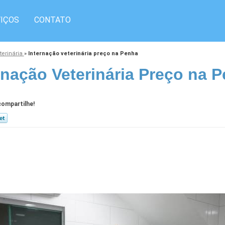
IÇOS
CONTATO
terinária
»
Internação veterinária preço na Penha
rnação Veterinária Preço na 
ompartilhe!