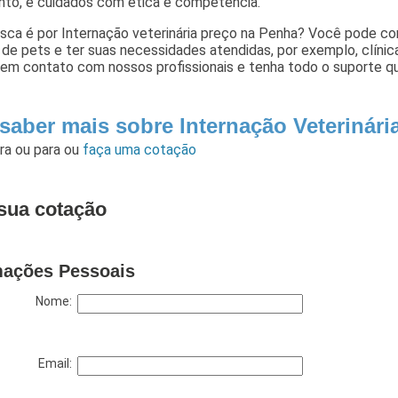
nto, e cuidados com ética e competência.
sca é por Internação veterinária preço na Penha? Você pode cont
de pets e ter suas necessidades atendidas, por exemplo, clínica 
 em contato com nossos profissionais e tenha todo o suporte qu
 saber mais sobre Internação Veterinár
ara
ou para
ou
faça uma cotação
sua cotação
mações Pessoais
Nome:
Email: