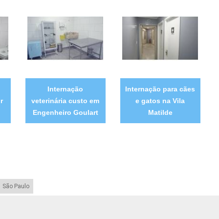
Internação
Internação para cães
r
veterinária custo em
e gatos na Vila
Engenheiro Goulart
Matilde
São Paulo