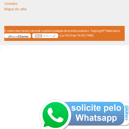
Contato
Mapa do site
©
O inteiro teor deste site está sujeito à proteção de direitos autorais. Copyright
Veterinário
(Lei 9610 de 19/02/1998)