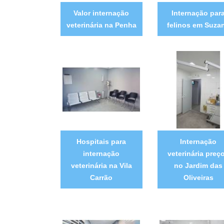
Valor internação
Internação par
veterinária na Penha
felinos em Suza
Hospitais para
Internação
internação
veterinária preç
veterinária na Vila
no Jardim das
Carrão
Oliveiras