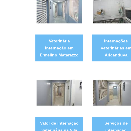
Veterinária
Internações
internação em
veterinárias e
Ermelino Matarazzo
Aricanduva
Valor de internação
Serviços de
veterinária na Vila
internação