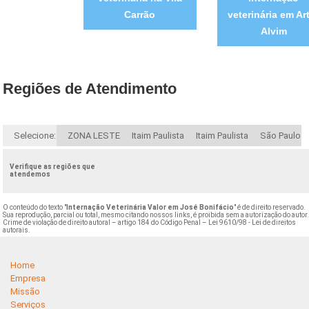
Carrão
veterinária em Ar
Alvim
Regiões de Atendimento
Selecione:
ZONA LESTE
Itaim Paulista
Itaim Paulista
São Paulo
Verifique as regiões que
atendemos
O conteúdo do texto "
Internação Veterinária Valor em José Bonifácio
" é de direito reservado.
Sua reprodução, parcial ou total, mesmo citando nossos links, é proibida sem a autorização do autor
Crime de violação de direito autoral – artigo 184 do Código Penal –
Lei 9610/98 - Lei de direitos
autorais
.
Home
Empresa
Missão
Serviços