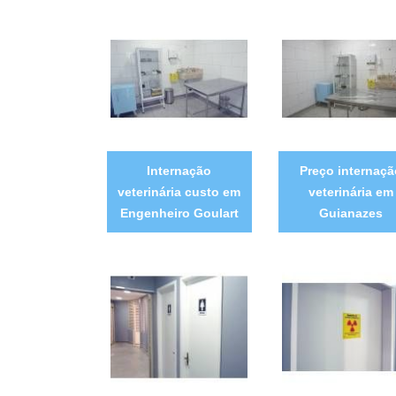
Internação
Preço internaçã
veterinária custo em
veterinária em
Engenheiro Goulart
Guianazes