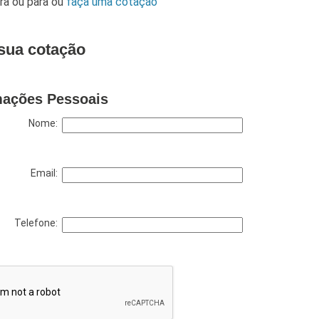
ara
ou para
ou
faça uma cotação
sua cotação
mações Pessoais
Nome:
Email:
Telefone: