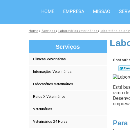
HOME
EMPRESA
MISSÃO
SERV
Home
»
Serviços
»
Laboratórios veterinários
»
laboratório de an
Labo
Serviços
Clínicas Veterinárias
Gostou? c
Internações Veterinárias
Laboratórios Veterinários
Está bus
ramo de 
Raios X Veterinários
Desenvo
empresa
Veterinárias
Para
Veterinários 24 Horas