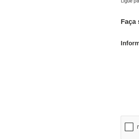
Ligue p
Faça 
Infor