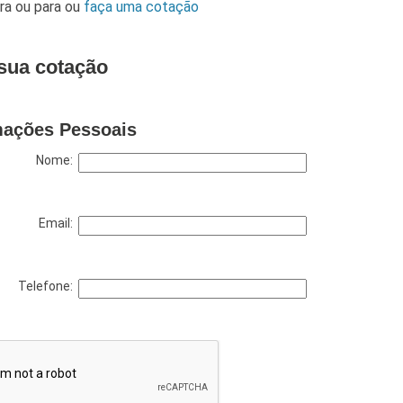
ara
ou para
ou
faça uma cotação
sua cotação
mações Pessoais
Nome:
Email:
Telefone: