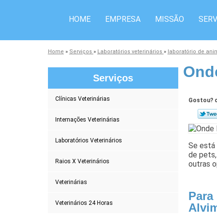
HOME
EMPRESA
MISSÃO
SERV
Home
»
Serviços
»
Laboratórios veterinários
»
laboratório de an
Onde
Serviços
Clínicas Veterinárias
Gostou? c
Internações Veterinárias
Laboratórios Veterinários
Se está
de pets,
Raios X Veterinários
outras o
Veterinárias
Para
Veterinários 24 Horas
Alvi