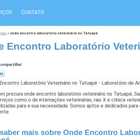
IÇOS
CONTATO
imais
»
onde encontro laboratório veterinário no Tatuapé
 Encontro Laboratório Veter
ompartilhe!
m procura onde encontro laboratório veterinário no Tatuapé, Sa
rviços como o de internações veterinárias, raio X e clínica veteri
ilizadas para a sua necessidade. Somos aptos e dedicados para
ente.
 saber mais sobre Onde Encontro Labora
apé