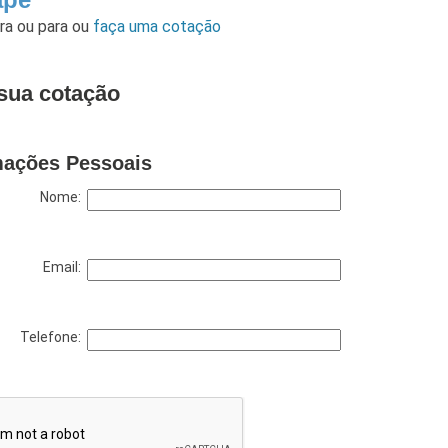
ara
ou para
ou
faça uma cotação
sua cotação
mações Pessoais
Nome:
Email:
Telefone: