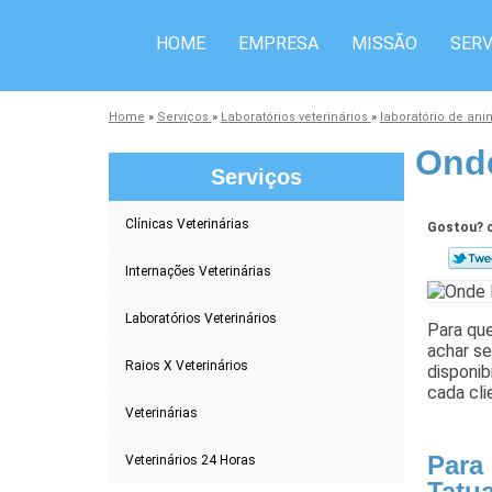
HOME
EMPRESA
MISSÃO
SERV
Home
»
Serviços
»
Laboratórios veterinários
»
laboratório de an
Onde
Serviços
Clínicas Veterinárias
Gostou? c
Internações Veterinárias
Laboratórios Veterinários
Para que
achar se
Raios X Veterinários
disponib
cada cli
Veterinárias
Para
Veterinários 24 Horas
Tatu