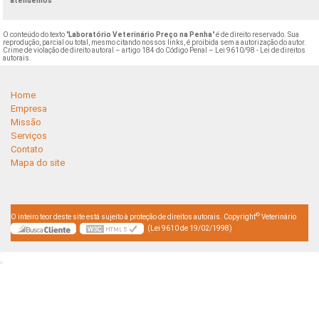
atendemos
O conteúdo do texto "
Laboratório Veterinário Preço na Penha
" é de direito reservado. Sua
reprodução, parcial ou total, mesmo citando nossos links, é proibida sem a autorização do autor.
Crime de violação de direito autoral – artigo 184 do Código Penal –
Lei 9610/98 - Lei de direitos
autorais
.
Home
Empresa
Missão
Serviços
Contato
Mapa do site
©
O inteiro teor deste site está sujeito à proteção de direitos autorais. Copyright
Veterinário
(Lei 9610 de 19/02/1998)