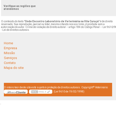
Verifique as regiões que
atendemos
O conteúdo do texto "
Onde Encontro Laboratório de Veterinária na Vila Curuçá
" é de direito
reservado. Sua reprodução, parcial ou total, mesmo citando nossos links, é proibida sem a
autorização do autor. Crime de violação de direito autoral – artigo 184 do Código Penal –
Lei 9610/9
- Lei de direitos autorais
.
Home
Empresa
Missão
Serviços
Contato
Mapa do site
©
O inteiro teor deste site está sujeito à proteção de direitos autorais. Copyright
Veterinário
(Lei 9610 de 19/02/1998)