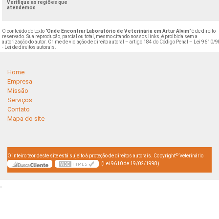
Verifique as regiões que
atendemos
O conteúdo do texto "
Onde Encontrar Laboratório de Veterinária em Artur Alvim
" é de direito
reservado. Sua reprodução, parcial ou total, mesmo citando nossos links, é proibida sem a
autorização do autor. Crime de violação de direito autoral – artigo 184 do Código Penal –
Lei 9610/9
- Lei de direitos autorais
.
Home
Empresa
Missão
Serviços
Contato
Mapa do site
©
O inteiro teor deste site está sujeito à proteção de direitos autorais. Copyright
Veterinário
(Lei 9610 de 19/02/1998)