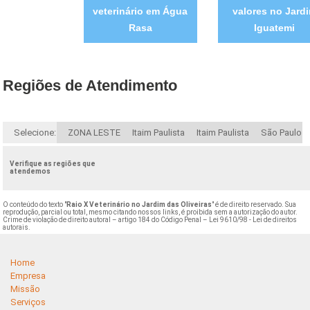
veterinário em Água
valores no Jard
Rasa
Iguatemi
Regiões de Atendimento
Selecione:
ZONA LESTE
Itaim Paulista
Itaim Paulista
São Paulo
Verifique as regiões que
atendemos
O conteúdo do texto "
Raio X Veterinário no Jardim das Oliveiras
" é de direito reservado. Sua
reprodução, parcial ou total, mesmo citando nossos links, é proibida sem a autorização do autor.
Crime de violação de direito autoral – artigo 184 do Código Penal –
Lei 9610/98 - Lei de direitos
autorais
.
Home
Empresa
Missão
Serviços