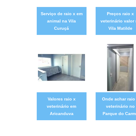
Serviço de raio x em
Preços raio x
animal na Vila
veterinário valor
Curuçá
Vila Matilde
Valores raio x
Onde achar raio
veterinário em
veterinário no
Aricanduva
Parque do Carm