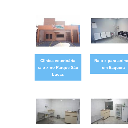
Clínica veterinária
Raio x para anim
raio x no Parque São
em Itaquera
Lucas