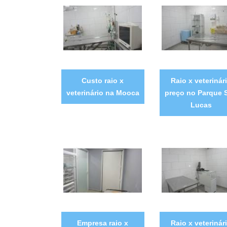
Custo raio x
Raio x veterinár
veterinário na Mooca
preço no Parque 
Lucas
Empresa raio x
Raio x veterinár