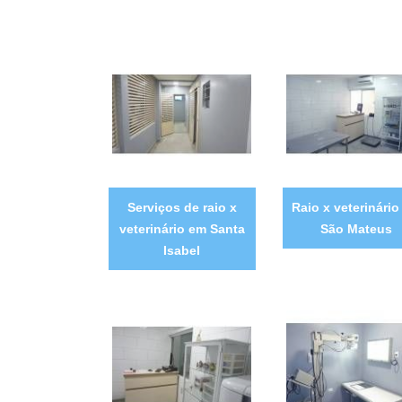
Serviços de raio x
Raio x veterinário
veterinário em Santa
São Mateus
Isabel