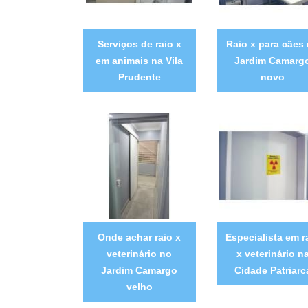
Serviços de raio x
Raio x para cães
em animais na Vila
Jardim Camarg
Prudente
novo
Onde achar raio x
Especialista em r
veterinário no
x veterinário n
Jardim Camargo
Cidade Patriarc
velho