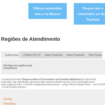
Clínica veterinária
Preços raio x
raio x na Mooca
veterinário no It
Paulista
Regiões de Atendimento
Selecione:
ZONA LESTE
Itaim Paulista
Itaim Paulista
São Paulo
Verifique as regiões que
atendemos
O conteúdo do texto "
Empresa Raio X Veterinário em Ermelino Matarazzo
" é de direito
reservado. Sua reprodução, parcial ou total, mesmo citando nossos links, é proibida sem a
autorização do autor. Crime de violação de direito autoral – artigo 184 do Código Penal –
Lei 9610/9
- Lei de direitos autorais
.
Home
Empresa