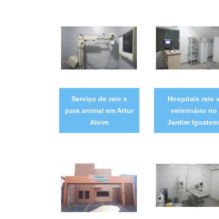
Serviço de raio x
Hospitais raio 
para animal em Artur
veterinário no
Alvim
Jardim Iguatem