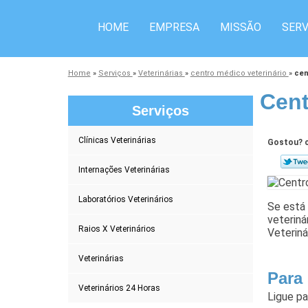
HOME
EMPRESA
MISSÃO
SERV
Home
»
Serviços
»
Veterinárias
»
centro médico veterinário
»
cen
Cent
Serviços
Clínicas Veterinárias
Gostou? c
Internações Veterinárias
Laboratórios Veterinários
Se está 
veteriná
Raios X Veterinários
Veteriná
Veterinárias
Para 
Veterinários 24 Horas
Ligue p