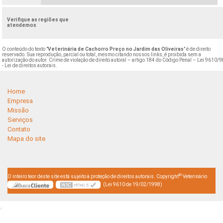
Verifique as regiões que
atendemos
O conteúdo do texto "
Veterinária de Cachorro Preço no Jardim das Oliveiras
" é de direito
reservado. Sua reprodução, parcial ou total, mesmo citando nossos links, é proibida sem a
autorização do autor. Crime de violação de direito autoral – artigo 184 do Código Penal –
Lei 9610/9
- Lei de direitos autorais
.
Home
Empresa
Missão
Serviços
Contato
Mapa do site
©
O inteiro teor deste site está sujeito à proteção de direitos autorais. Copyright
Veterinário
(Lei 9610 de 19/02/1998)