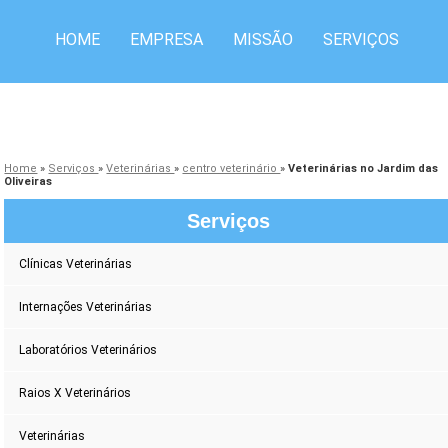
HOME
EMPRESA
MISSÃO
SERVIÇOS
CONTATO
Home
»
Serviços
»
Veterinárias
»
centro veterinário
»
Veterinárias no Jardim das
Oliveiras
Serviços
Clínicas Veterinárias
Internações Veterinárias
Laboratórios Veterinários
Raios X Veterinários
Veterinárias