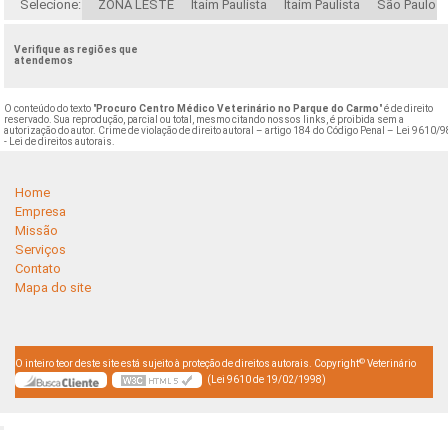
Selecione:
ZONA LESTE
Itaim Paulista
Itaim Paulista
São Paulo
Verifique as regiões que
atendemos
O conteúdo do texto "
Procuro Centro Médico Veterinário no Parque do Carmo
" é de direito
reservado. Sua reprodução, parcial ou total, mesmo citando nossos links, é proibida sem a
autorização do autor. Crime de violação de direito autoral – artigo 184 do Código Penal –
Lei 9610/9
- Lei de direitos autorais
.
Home
Empresa
Missão
Serviços
Contato
Mapa do site
©
O inteiro teor deste site está sujeito à proteção de direitos autorais. Copyright
Veterinário
(Lei 9610 de 19/02/1998)