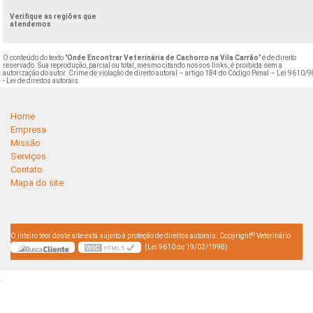
Verifique as regiões que
atendemos
O conteúdo do texto "
Onde Encontrar Veterinária de Cachorro na Vila Carrão
" é de direito
reservado. Sua reprodução, parcial ou total, mesmo citando nossos links, é proibida sem a
autorização do autor. Crime de violação de direito autoral – artigo 184 do Código Penal –
Lei 9610/9
- Lei de direitos autorais
.
Home
Empresa
Missão
Serviços
Contato
Mapa do site
©
O inteiro teor deste site está sujeito à proteção de direitos autorais. Copyright
Veterinário
(Lei 9610 de 19/02/1998)