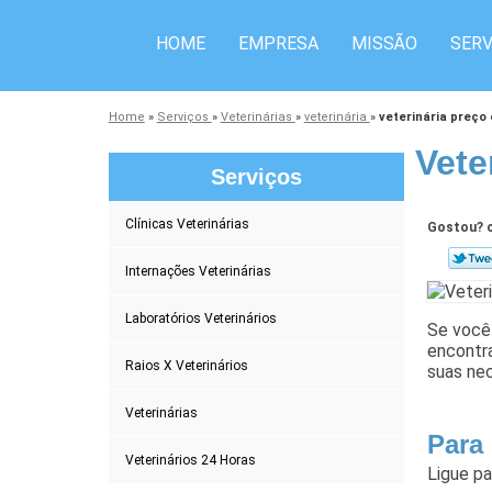
HOME
EMPRESA
MISSÃO
SERV
Home
»
Serviços
»
Veterinárias
»
veterinária
»
veterinária preço
Vete
Serviços
Clínicas Veterinárias
Gostou? c
Internações Veterinárias
Laboratórios Veterinários
Se você 
encontra
Raios X Veterinários
suas ne
Veterinárias
Para
Veterinários 24 Horas
Ligue p