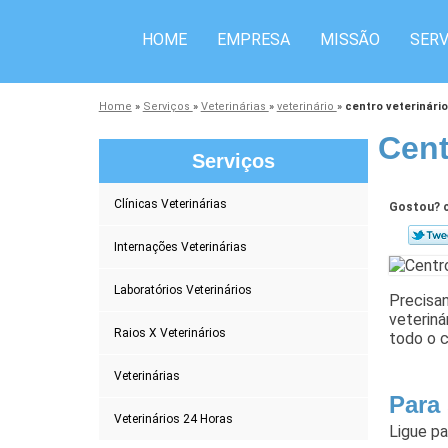
HOME
EMPRESA
MISSÃO
SERV
Home
»
Serviços
»
Veterinárias
»
veterinário
»
centro veterinário
Cent
Serviços
Clínicas Veterinárias
Gostou? c
Internações Veterinárias
Laboratórios Veterinários
Precisan
veteriná
Raios X Veterinários
todo o c
Veterinárias
Para
Veterinários 24 Horas
Ligue p