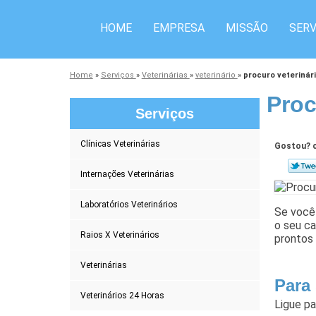
HOME
EMPRESA
MISSÃO
SERV
Home
»
Serviços
»
Veterinárias
»
veterinário
»
procuro veterinár
Proc
Serviços
Clínicas Veterinárias
Gostou? c
Internações Veterinárias
Laboratórios Veterinários
Se você 
o seu ca
Raios X Veterinários
prontos
Veterinárias
Para
Veterinários 24 Horas
Ligue p