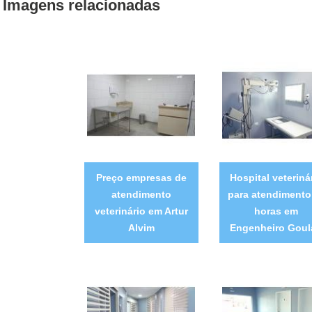
Imagens relacionadas
Preço empresas de
Hospital veteriná
atendimento
para atendimento
veterinário em Artur
horas em
Alvim
Engenheiro Goul