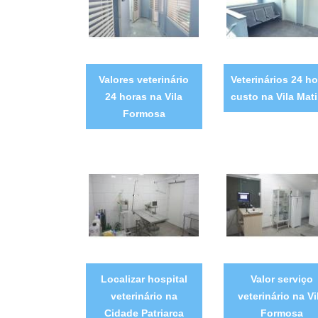
Valores veterinário
Veterinários 24 ho
24 horas na Vila
custo na Vila Mati
Formosa
Localizar hospital
Valor serviço
veterinário na
veterinário na Vi
Cidade Patriarca
Formosa