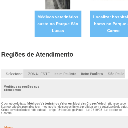
Médicos veterinários
Localizar hospital
custo no Parque São
horas no Parque
Lucas
Carmo
Regiões de Atendimento
Selecione:
ZONA LESTE
Itaim Paulista
Itaim Paulista
São Paulo
Verifique as regiões que
atendemos
O conteúdo do texto "
Médicos Veterinários Valor em Mogi das Cruzes
" é de direito reservado.
Sua reprodução, parcial ou total, mesmo citando nossos links, é proibida sem a autorização do autor
Crime de violação de direito autoral – artigo 184 do Código Penal –
Lei 9610/98 - Lei de direitos
autorais
.
Home