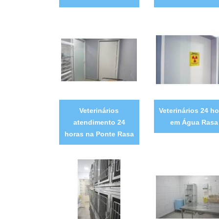
Veterinários
Veterinários 24 ho
atendimento 24
em Água Rasa
horas na Ponte Rasa