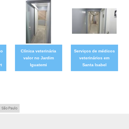
to
Clínica veterinária
Serviços de médicos
valor no Jardim
veterinários em
t
Iguatemi
Santa Isabel
São Paulo