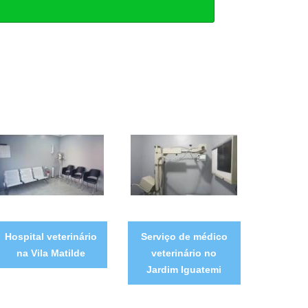
Hospital veterinário
Serviço de médico
na Vila Matilde
veterinário no
Jardim Iguatemi