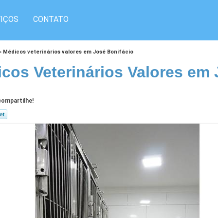
IÇOS
CONTATO
»
Médicos veterinários valores em José Bonifácio
cos Veterinários Valores em 
ompartilhe!