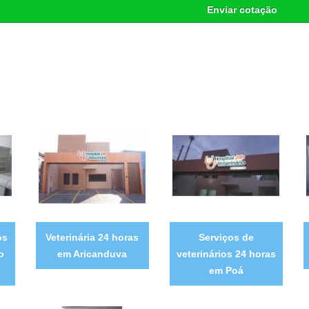
Enviar cotação
os
Veterinária 24 horas
Serviços de
o
em Aricanduva
veterinários 24 horas
em Poá