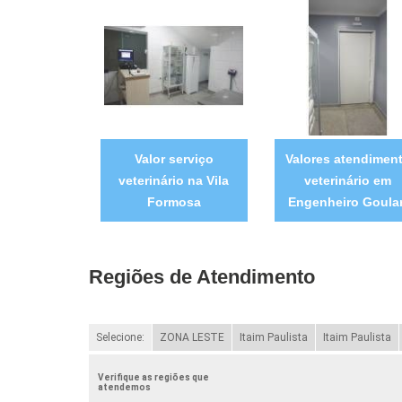
Valor serviço
Valores atendimen
veterinário na Vila
veterinário em
Formosa
Engenheiro Goular
Regiões de Atendimento
Selecione:
ZONA LESTE
Itaim Paulista
Itaim Paulista
Verifique as regiões que
atendemos