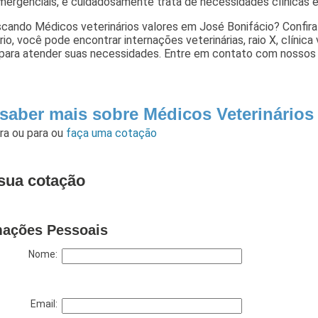
ergenciais, e cuidadosamente trata de necessidades clínicas e 
cando Médicos veterinários valores em José Bonifácio? Confira 
rio, você pode encontrar internações veterinárias, raio X, clínica 
para atender suas necessidades. Entre em contato com nossos p
 saber mais sobre Médicos Veterinários
ara
ou para
ou
faça uma cotação
sua cotação
mações Pessoais
Nome:
Email: