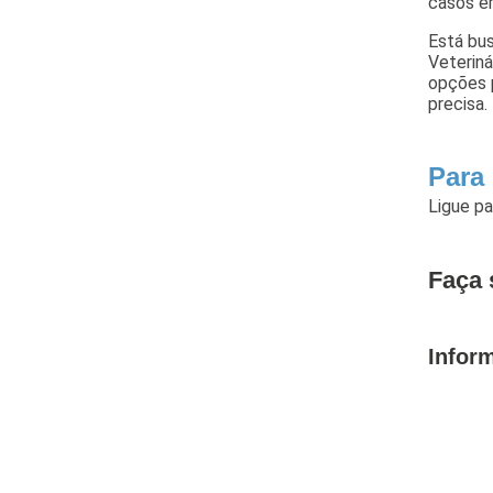
casos em
Está bus
Veteriná
opções 
precisa.
Para
Ligue p
Faça 
Infor