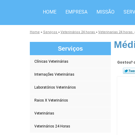
HOME
EMPRESA
MISSÃO
SERV
Home
»
Serviços
»
Veterinários 24 horas
»
Veterinarias 24 horas
Médi
Serviços
Clínicas Veterinárias
Gostou? c
Internações Veterinárias
Laboratórios Veterinários
Raios X Veterinários
Veterinárias
Veterinários 24 Horas