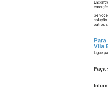
Encontra
emergênc
Se você 
solução 
outros s
Para
Vila
Ligue p
Faça 
Infor