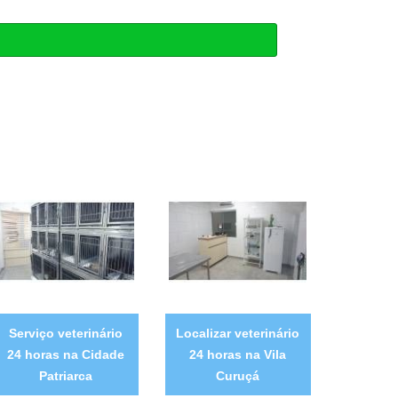
Serviço veterinário
Localizar veterinário
24 horas na Cidade
24 horas na Vila
Patriarca
Curuçá