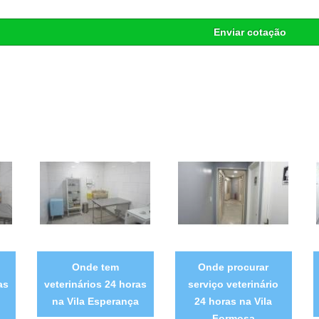
Enviar cotação
Onde tem
Onde procurar
as
veterinários 24 horas
serviço veterinário
na Vila Esperança
24 horas na Vila
Formosa