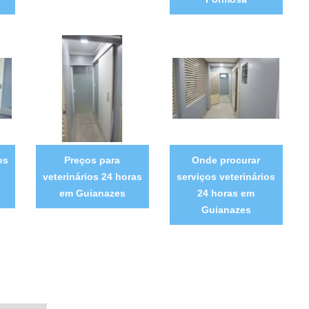
os
Preços para
Onde procurar
veterinários 24 horas
serviços veterinários
em Guianazes
24 horas em
Guianazes