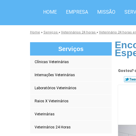
HOME
EMPRESA
MISSÃO
SERV
Home
»
Serviços
»
Veterinários 24 horas
»
Veterinário 24 horas e
Enco
Serviços
Esp
Clínicas Veterinárias
Gostou? c
Internações Veterinárias
Laboratórios Veterinários
Raios X Veterinários
Veterinárias
Veterinários 24 Horas