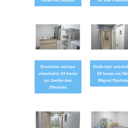
Encontrar serviço
Onde tem veteriná
veterinário 24 horas
24 horas em Sã
no Jardim das
Miguel Paulist
Oliveiras