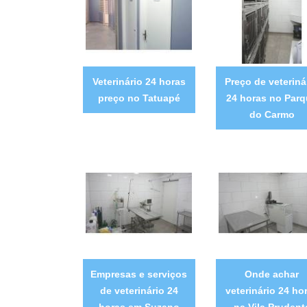
Veterinário 24 horas
Preço de veteriná
preço no Tatuapé
24 horas no Par
do Carmo
Empresas e serviços
Onde achar
de veterinário 24
veterinário 24 ho
horas em Suzano
na Vila Prudent