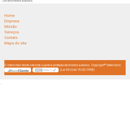
- Lei de direitos autorais
.
Home
Empresa
Missão
Serviços
Contato
Mapa do site
©
O inteiro teor deste site está sujeito à proteção de direitos autorais. Copyright
Veterinário
(Lei 9610 de 19/02/1998)