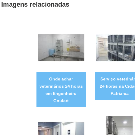
Imagens relacionadas
Onde achar
Serviço veterinár
veterinários 24 horas
24 horas na Cida
em Engenheiro
Patriarca
Goulart