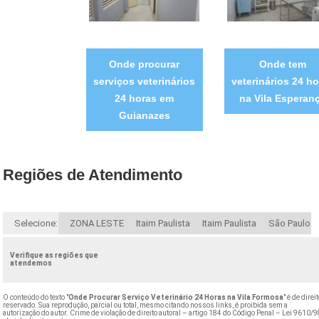
Onde procurar
Onde tem
serviços veterinários
veterinários 24 ho
24 horas em
na Vila Esperan
Guianazes
Regiões de Atendimento
Selecione:
ZONA LESTE
Itaim Paulista
Itaim Paulista
São Paulo
Verifique as regiões que
atendemos
O conteúdo do texto "
Onde Procurar Serviço Veterinário 24 Horas na Vila Formosa
" é de direi
reservado. Sua reprodução, parcial ou total, mesmo citando nossos links, é proibida sem a
autorização do autor. Crime de violação de direito autoral – artigo 184 do Código Penal –
Lei 9610/9