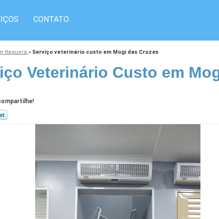
IÇOS
CONTATO
em Itaquera
»
Serviço veterinário custo em Mogi das Cruzes
iço Veterinário Custo em Mo
ompartilhe!