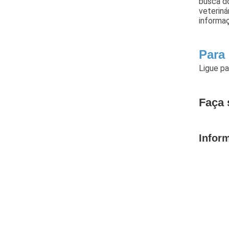
busca do
veteriná
informa
Para
Ligue p
Faça 
Infor