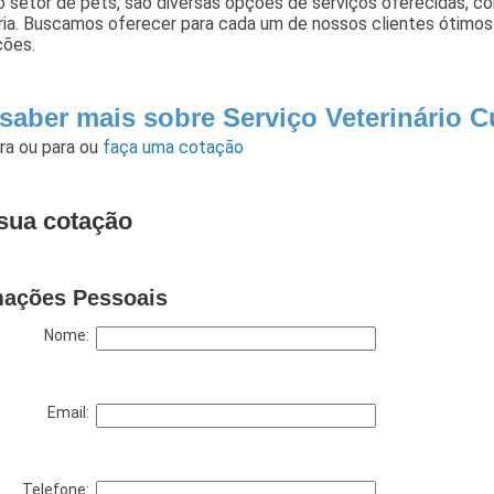
 setor de pets, são diversas opções de serviços oferecidas, como
ria. Buscamos oferecer para cada um de nossos clientes ótimos
ções.
 saber mais sobre Serviço Veterinário 
ara
ou para
ou
faça uma cotação
sua cotação
mações Pessoais
Nome:
Email:
Telefone: