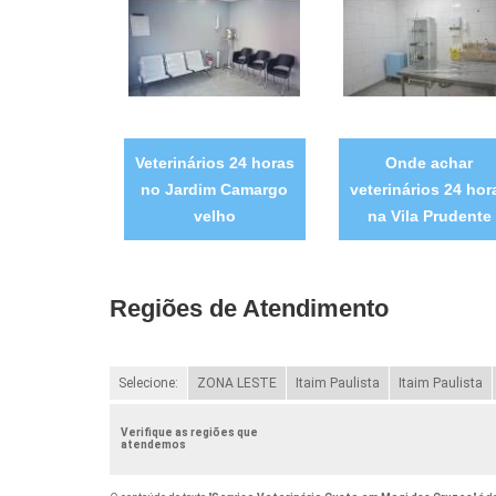
Veterinários 24 horas
Onde achar
no Jardim Camargo
veterinários 24 hor
velho
na Vila Prudente
Regiões de Atendimento
Selecione:
ZONA LESTE
Itaim Paulista
Itaim Paulista
Verifique as regiões que
atendemos