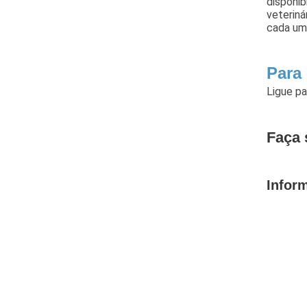
disponib
veteriná
cada um
Para
Ligue p
Faça 
Infor