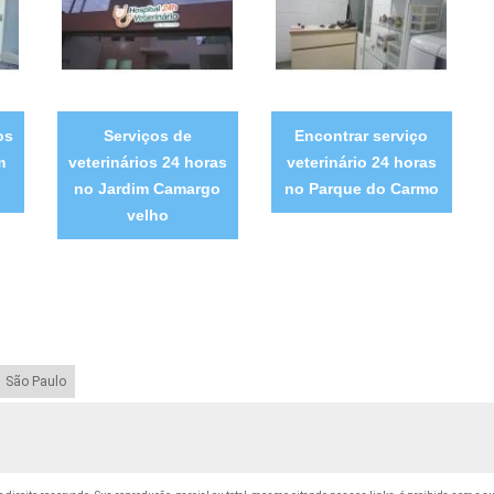
os
Serviços de
Encontrar serviço
m
veterinários 24 horas
veterinário 24 horas
no Jardim Camargo
no Parque do Carmo
velho
São Paulo