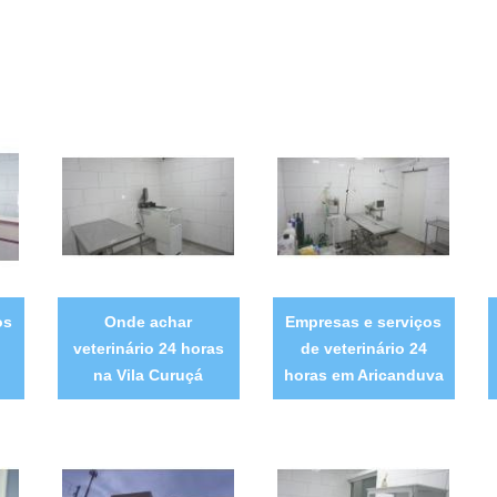
os
Onde achar
Empresas e serviços
i
veterinário 24 horas
de veterinário 24
na Vila Curuçá
horas em Aricanduva