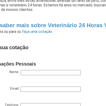
iliza, entre eles estão alternativas diversas do ramo de pets, co
rias e veterinário 24 horas. Estamos há anos no mercado, busc
 de nossos clientes.
 saber mais sobre Veterinário 24 Horas
ara
ou para
ou
faça uma cotação
sua cotação
mações Pessoais
Nome:
Email:
Telefone: