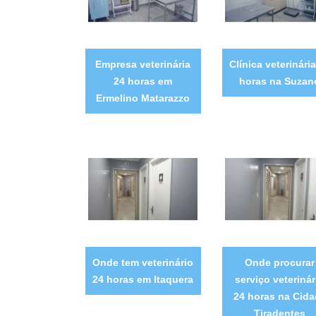
Empresa veterinária
Clínica veterinári
24 horas em
horas na Suzan
Ermelino Matarazzo
Onde tem veterinário
Onde procurar
24 horas em Itaquera
serviço veterinár
24 horas na Cida
Tiradentes