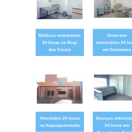
Médicos veterinários
Onde tem
24 horas na Mogi
veterinários 24 ho
das Cruzes
em Guianazes
Veterinário 24 horas
Serviços veterinár
na Itaquaquecetuba
24 horas em