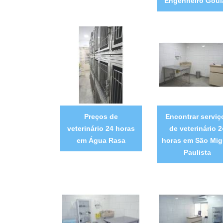
Engenheiro Goul
Preços de
Encontrar serviç
veterinário 24 horas
de veterinário 2
em Água Rasa
horas em São Mig
Paulista