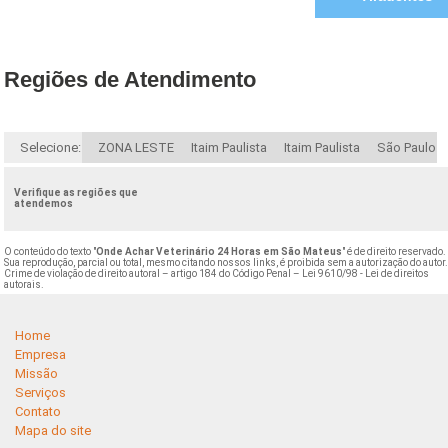
Regiões de Atendimento
Selecione:
ZONA LESTE
Itaim Paulista
Itaim Paulista
São Paulo
Verifique as regiões que
atendemos
O conteúdo do texto "
Onde Achar Veterinário 24 Horas em São Mateus
" é de direito reservado.
Sua reprodução, parcial ou total, mesmo citando nossos links, é proibida sem a autorização do autor
Crime de violação de direito autoral – artigo 184 do Código Penal –
Lei 9610/98 - Lei de direitos
autorais
.
Home
Empresa
Missão
Serviços
Contato
Mapa do site