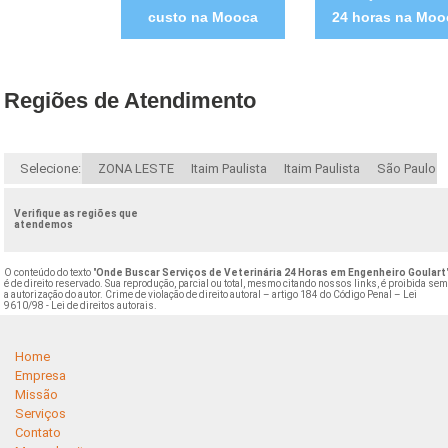
custo na Mooca
24 horas na Moo
Regiões de Atendimento
Selecione:
ZONA LESTE
Itaim Paulista
Itaim Paulista
São Paulo
Verifique as regiões que
atendemos
O conteúdo do texto "
Onde Buscar Serviços de Veterinária 24 Horas em Engenheiro Goulart
é de direito reservado. Sua reprodução, parcial ou total, mesmo citando nossos links, é proibida se
a autorização do autor. Crime de violação de direito autoral – artigo 184 do Código Penal –
Lei
9610/98 - Lei de direitos autorais
.
Home
Empresa
Missão
Serviços
Contato