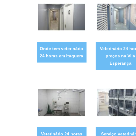
Onde tem veterinário
Veterinário 24 ho
24 horas em Itaquera
preços na Vila
Esperança
Veterinário 24 horas
Serviço veterinár