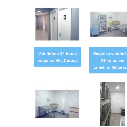
Veterinário 24 horas
Empresa veteriná
preço na Vila Curuçá
24 horas em
Ermelino Matara