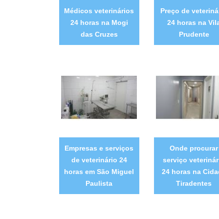
Médicos veterinários
Preço de veteriná
24 horas na Mogi
24 horas na Vil
das Cruzes
Prudente
Empresas e serviços
Onde procurar
de veterinário 24
serviço veterinár
horas em São Miguel
24 horas na Cida
Paulista
Tiradentes