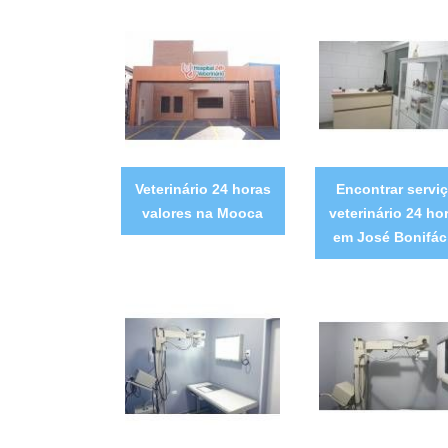
Veterinário 24 horas
Encontrar servi
valores na Mooca
veterinário 24 ho
em José Bonifác