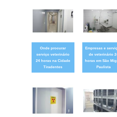
Onde procurar
Empresas e servi
serviço veterinário
de veterinário 2
24 horas na Cidade
horas em São Mig
Tiradentes
Paulista