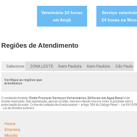
Veterinária 24 horas
Serviço veterinár
em Arujá
24 horas na Moo
Regiões de Atendimento
Selecione:
ZONA LESTE
Itaim Paulista
Itaim Paulista
São Paulo
Verifique as regiões que
atendemos
O conteúdo do texto "
Onde Procurar Serviços Veterinários 24 Horas em Água Rasa
" é de
direito reservado. Sua reprodução, parcial ou total, mesmo citando nossos links, é proibida sem a
autorização do autor. Crime de violação de direito autoral – artigo 184 do Código Penal –
Lei 9610/9
- Lei de direitos autorais
.
Home
Empresa
Missão