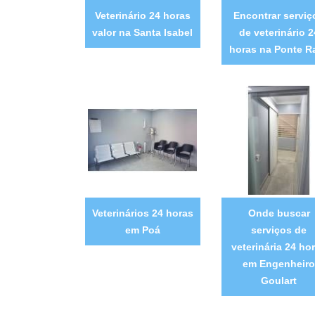
Veterinário 24 horas
Encontrar serviç
valor na Santa Isabel
de veterinário 2
horas na Ponte R
Veterinários 24 horas
Onde buscar
em Poá
serviços de
veterinária 24 ho
em Engenheiro
Goulart