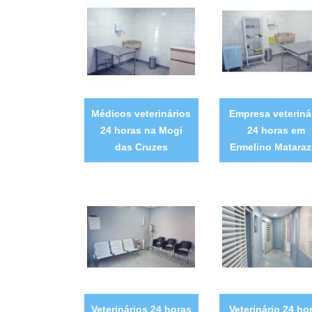
Médicos veterinários
Empresa veteriná
24 horas na Mogi
24 horas em
das Cruzes
Ermelino Matara
Veterinários 24 horas
Veterinário 24 ho