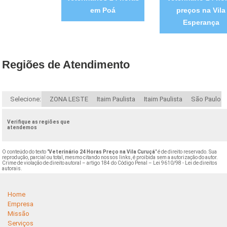
em Poá
preços na Vila
Esperança
Regiões de Atendimento
Selecione:
ZONA LESTE
Itaim Paulista
Itaim Paulista
São Paulo
Verifique as regiões que
atendemos
O conteúdo do texto "
Veterinário 24 Horas Preço na Vila Curuçá
" é de direito reservado. Sua
reprodução, parcial ou total, mesmo citando nossos links, é proibida sem a autorização do autor.
Crime de violação de direito autoral – artigo 184 do Código Penal –
Lei 9610/98 - Lei de direitos
autorais
.
Home
Empresa
Missão
Serviços