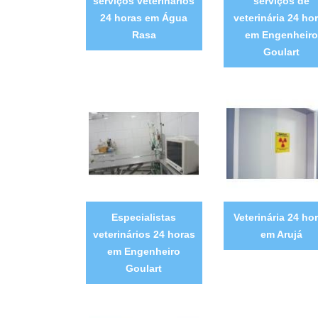
serviços veterinários
serviços de
24 horas em Água
veterinária 24 ho
Rasa
em Engenheiro
Goulart
Especialistas
Veterinária 24 ho
veterinários 24 horas
em Arujá
em Engenheiro
Goulart