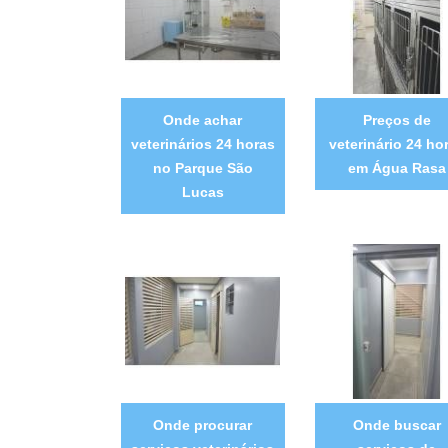
Onde achar
Preços de
veterinários 24 horas
veterinário 24 ho
no Parque São
em Água Rasa
Lucas
Onde procurar
Onde buscar