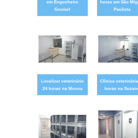
em Engenheiro
horas em São Mig
Goulart
Paulista
Localizar veterinário
Clínica veterinári
24 horas na Mooca
horas na Suzan