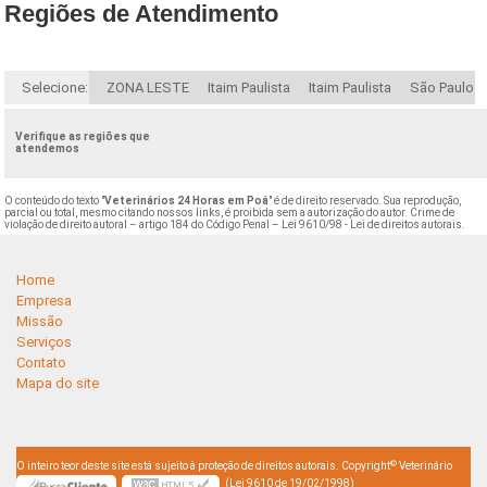
Regiões de Atendimento
Selecione:
ZONA LESTE
Itaim Paulista
Itaim Paulista
São Paulo
Verifique as regiões que
atendemos
O conteúdo do texto "
Veterinários 24 Horas em Poá
" é de direito reservado. Sua reprodução,
parcial ou total, mesmo citando nossos links, é proibida sem a autorização do autor. Crime de
violação de direito autoral – artigo 184 do Código Penal –
Lei 9610/98 - Lei de direitos autorais
.
Home
Empresa
Missão
Serviços
Contato
Mapa do site
©
O inteiro teor deste site está sujeito à proteção de direitos autorais. Copyright
Veterinário
(Lei 9610 de 19/02/1998)