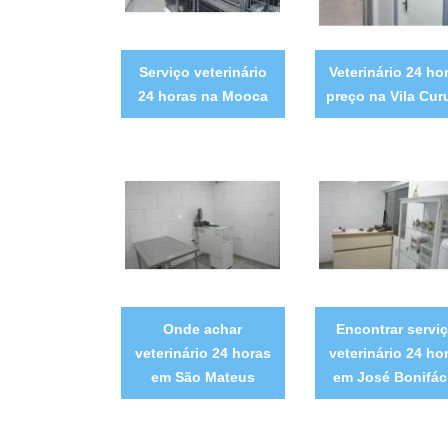
Serviço veterinário
Veterinário 24 ho
24 horas na Mooca
preço na Vila Cur
Onde achar
Encontrar servi
veterinário 24 horas
veterinário 24 ho
em São Mateus
em José Bonifác