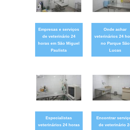
Empresas e serviços
Onde achar
de veterinário 24
veterinários 24 ho
horas em São Miguel
no Parque São
Paulista
Lucas
Especialistas
Encontrar serviç
veterinários 24 horas
de veterinário 2