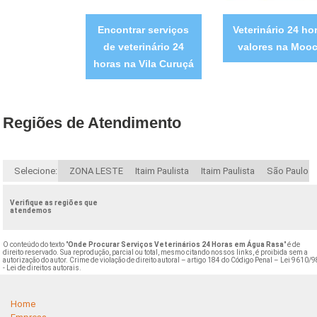
Encontrar serviços
Veterinário 24 ho
de veterinário 24
valores na Moo
horas na Vila Curuçá
Regiões de Atendimento
Selecione:
ZONA LESTE
Itaim Paulista
Itaim Paulista
São Paulo
Verifique as regiões que
atendemos
O conteúdo do texto "
Onde Procurar Serviços Veterinários 24 Horas em Água Rasa
" é de
direito reservado. Sua reprodução, parcial ou total, mesmo citando nossos links, é proibida sem a
autorização do autor. Crime de violação de direito autoral – artigo 184 do Código Penal –
Lei 9610/9
- Lei de direitos autorais
.
Home