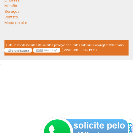
Empresa
Missão
Serviços
Contato
Mapa do site
©
O inteiro teor deste site está sujeito à proteção de direitos autorais. Copyright
Veterinário
(Lei 9610 de 19/02/1998)