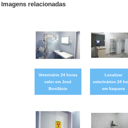
Imagens relacionadas
Veterinário 24 horas
Localizar
valor em José
veterinários 24 ho
Bonifácio
em Itaquera