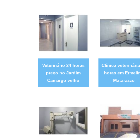
Veterinário 24 horas
Clínica veterinári
preço no Jardim
horas em Ermeli
Camargo velho
Matarazzo