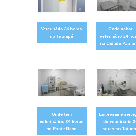
Veterinária 24 horas
Onde achar
no Tatuapé
veterinário 24 ho
na Cidade Patria
Onde tem
Empresas e servi
veterinários 24 horas
de veterinário 2
na Ponte Rasa
horas no Tatua