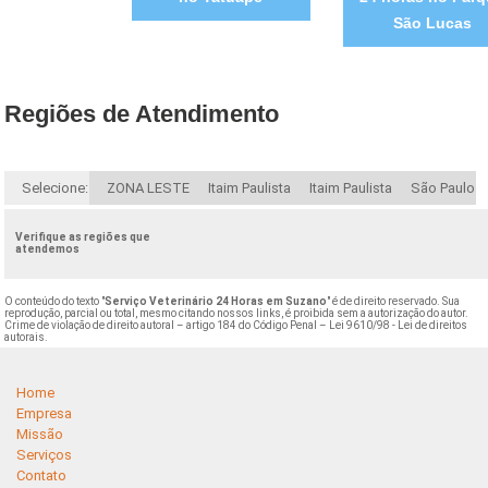
São Lucas
Regiões de Atendimento
Selecione:
ZONA LESTE
Itaim Paulista
Itaim Paulista
São Paulo
Verifique as regiões que
atendemos
O conteúdo do texto "
Serviço Veterinário 24 Horas em Suzano
" é de direito reservado. Sua
reprodução, parcial ou total, mesmo citando nossos links, é proibida sem a autorização do autor.
Crime de violação de direito autoral – artigo 184 do Código Penal –
Lei 9610/98 - Lei de direitos
autorais
.
Home
Empresa
Missão
Serviços
Contato