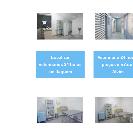
Localizar
Veterinário 24 ho
veterinários 24 horas
preços em Artu
em Itaquera
Alvim