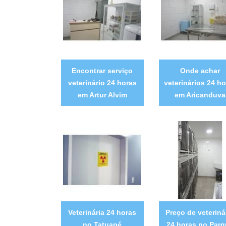
Encontrar serviço
Onde achar
veterinário 24 horas
veterinários 24 ho
em Artur Alvim
em Aricanduva
Veterinária 24 horas
Preço de veteriná
no Tatuapé
24 horas no Par