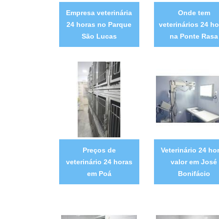
Empresa veterinária
Onde tem
24 horas no Parque
veterinários 24 ho
São Lucas
na Ponte Rasa
Preços de
Veterinário 24 ho
veterinário 24 horas
valor em José
em Poá
Bonifácio