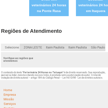
veterinários 24 horas
veterinários 24 ho
na Ponte Rasa
em Itaquera
Regiões de Atendimento
Selecione:
ZONA LESTE
Itaim Paulista
Itaim Paulista
São Paulo
Verifique as regiões que
atendemos
O conteúdo do texto "
Veterinária 24 Horas no Tatuapé
" é de direito reservado. Sua reprodução,
parcial ou total, mesmo citando nossos links, é proibida sem a autorização do autor. Crime de
violação de direito autoral – artigo 184 do Código Penal –
Lei 9610/98 - Lei de direitos autorais
.
Home
Empresa
Missão
Serviços