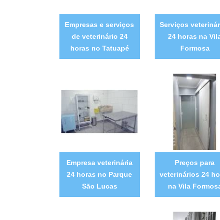
Empresas e serviços
Serviços veterinár
de veterinário 24
24 horas na Vil
horas no Tatuapé
Formosa
Empresa veterinária
Preços para
24 horas no Parque
veterinários 24 ho
São Lucas
na Vila Formos