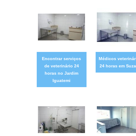
Encontrar serviços
Médicos veterinár
de veterinário 24
24 horas em Suz
horas no Jardim
Iguatemi