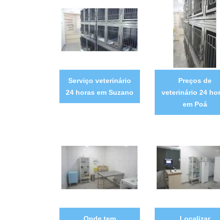
Serviço veterinário
Preços de
24 horas em Suzano
veterinário 24 ho
em Poá
Onde tem
Localizar