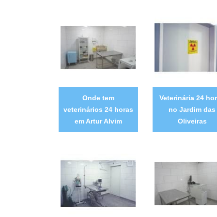
Onde tem
Veterinária 24 ho
veterinários 24 horas
no Jardim das
em Artur Alvim
Oliveiras