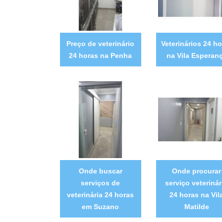
Preço de veterinário
Veterinários 24 ho
24 horas na Penha
na Vila Esperan
Onde buscar
Onde procurar
serviços de
serviço veterinár
veterinária 24 horas
24 horas na Vil
em Suzano
Matilde