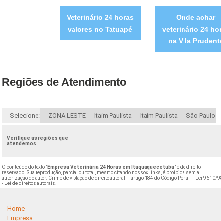
Veterinário 24 horas
Onde achar
valores no Tatuapé
veterinário 24 ho
na Vila Prudent
Regiões de Atendimento
Selecione:
ZONA LESTE
Itaim Paulista
Itaim Paulista
São Paulo
Verifique as regiões que
atendemos
O conteúdo do texto "
Empresa Veterinária 24 Horas em Itaquaquecetuba
" é de direito
reservado. Sua reprodução, parcial ou total, mesmo citando nossos links, é proibida sem a
autorização do autor. Crime de violação de direito autoral – artigo 184 do Código Penal –
Lei 9610/9
- Lei de direitos autorais
.
Home
Empresa