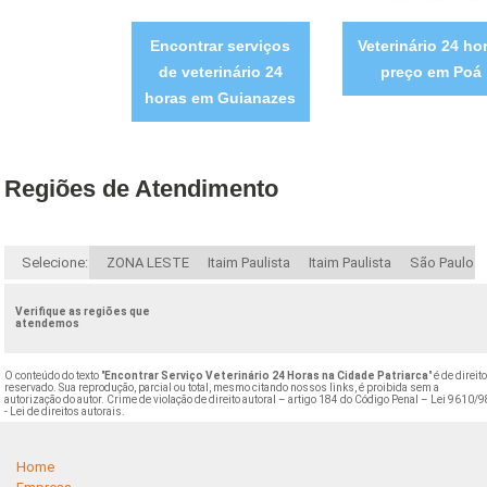
Encontrar serviços
Veterinário 24 ho
de veterinário 24
preço em Poá
horas em Guianazes
Regiões de Atendimento
Selecione:
ZONA LESTE
Itaim Paulista
Itaim Paulista
São Paulo
Verifique as regiões que
atendemos
O conteúdo do texto "
Encontrar Serviço Veterinário 24 Horas na Cidade Patriarca
" é de direit
reservado. Sua reprodução, parcial ou total, mesmo citando nossos links, é proibida sem a
autorização do autor. Crime de violação de direito autoral – artigo 184 do Código Penal –
Lei 9610/9
- Lei de direitos autorais
.
Home