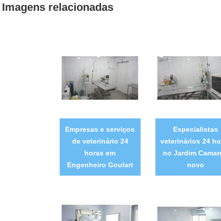
Imagens relacionadas
Empresas e serviços
Especialistas
de veterinário 24
veterinários 24 ho
horas em
no Jardim Camar
Engenheiro Goulart
novo