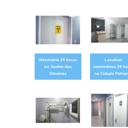
Veterinária 24 horas
Localizar
no Jardim das
veterinários 24 ho
Oliveiras
na Cidade Patria