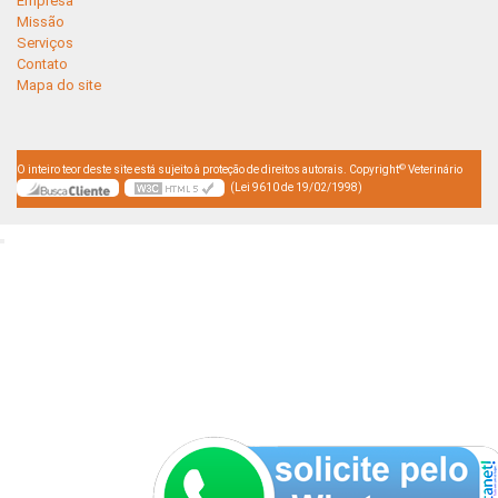
Empresa
Missão
Serviços
Contato
Mapa do site
©
O inteiro teor deste site está sujeito à proteção de direitos autorais. Copyright
Veterinário
(Lei 9610 de 19/02/1998)