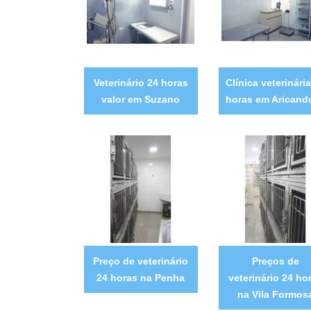
Veterinário 24 horas
Clínica veterinári
valor em Suzano
horas em Aricand
Preço de veterinário
Preços de
24 horas na Penha
veterinário 24 ho
na Vila Formos