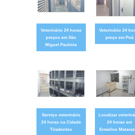
Veterinário 24 horas
Veterinário 24 ho
preços em São
preço em Poá
Miguel Paulista
Serviço veterinário
Localizar veteriná
24 horas na Cidade
24 horas em
Tiradentes
Ermelino Matara