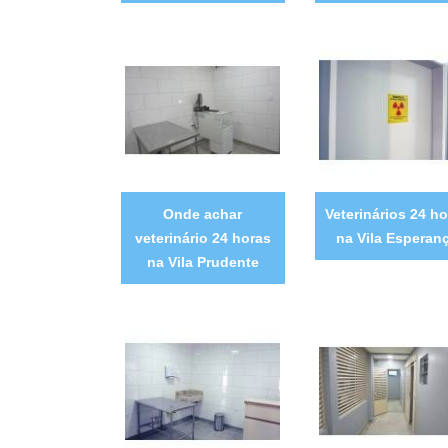
Onde achar
Veterinários 24 ho
veterinário 24 horas
na Vila Esperan
na Vila Prudente