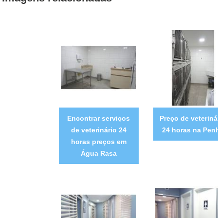
Encontrar serviços
Preço de veteriná
de veterinário 24
24 horas na Pen
horas preços em
Água Rasa