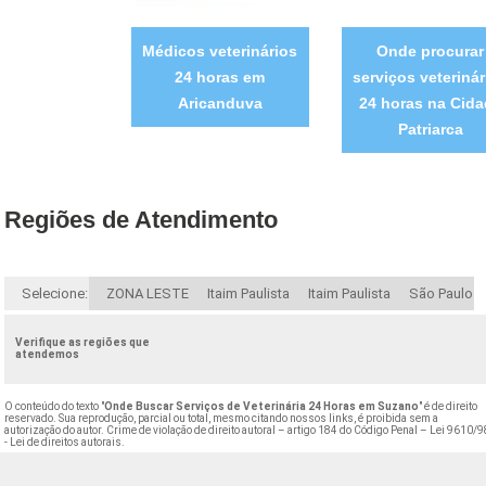
Médicos veterinários
Onde procurar
24 horas em
serviços veterinár
Aricanduva
24 horas na Cida
Patriarca
Regiões de Atendimento
Selecione:
ZONA LESTE
Itaim Paulista
Itaim Paulista
São Paulo
Verifique as regiões que
atendemos
O conteúdo do texto "
Onde Buscar Serviços de Veterinária 24 Horas em Suzano
" é de direito
reservado. Sua reprodução, parcial ou total, mesmo citando nossos links, é proibida sem a
autorização do autor. Crime de violação de direito autoral – artigo 184 do Código Penal –
Lei 9610/9
- Lei de direitos autorais
.