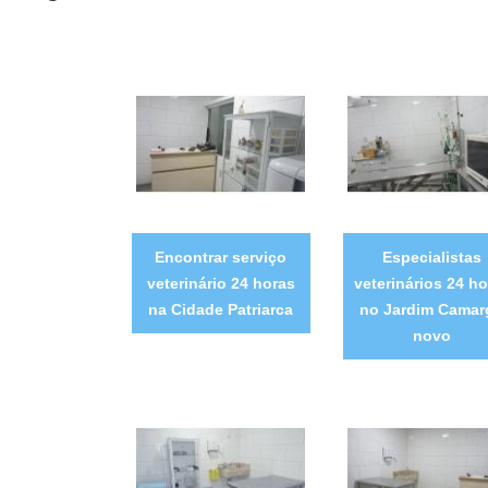
Encontrar serviço
Especialistas
veterinário 24 horas
veterinários 24 ho
na Cidade Patriarca
no Jardim Camar
novo