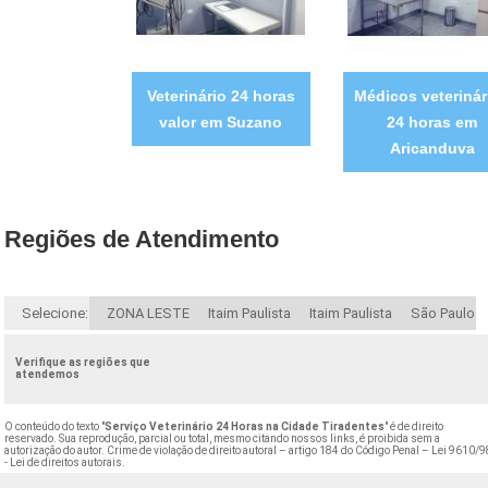
Veterinário 24 horas
Médicos veterinár
valor em Suzano
24 horas em
Aricanduva
Regiões de Atendimento
Selecione:
ZONA LESTE
Itaim Paulista
Itaim Paulista
São Paulo
Verifique as regiões que
atendemos
O conteúdo do texto "
Serviço Veterinário 24 Horas na Cidade Tiradentes
" é de direito
reservado. Sua reprodução, parcial ou total, mesmo citando nossos links, é proibida sem a
autorização do autor. Crime de violação de direito autoral – artigo 184 do Código Penal –
Lei 9610/9
- Lei de direitos autorais
.