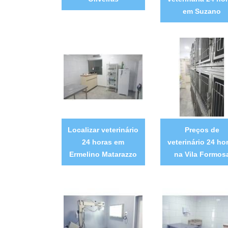
em Suzano
Localizar veterinário
Preços de
24 horas em
veterinário 24 ho
Ermelino Matarazzo
na Vila Formos