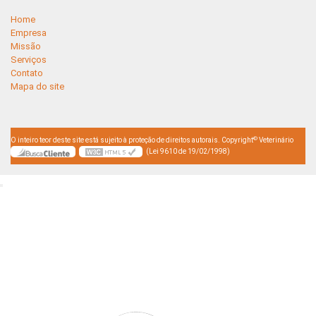
Home
Empresa
Missão
Serviços
Contato
Mapa do site
©
O inteiro teor deste site está sujeito à proteção de direitos autorais. Copyright
Veterinário
(Lei 9610 de 19/02/1998)