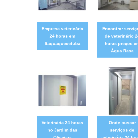
Empresa veterinária
Encontrar serviç
24 horas em
de veterinário 2
Itaquaquecetuba
horas preços e
Água Rasa
Veterinária 24 horas
Onde buscar
no Jardim das
serviços de
Oliveiras
veterinária 24 ho