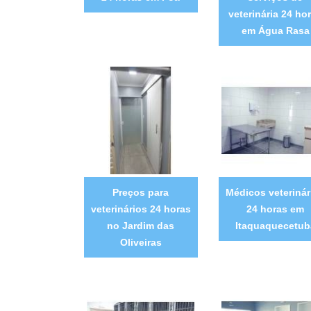
veterinária 24 ho
em Água Rasa
Preços para
Médicos veterinár
veterinários 24 horas
24 horas em
no Jardim das
Itaquaquecetub
Oliveiras