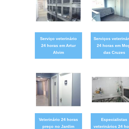
Serviço veterinário
Serviços veterinár
24 horas em Artur
24 horas em Mo
Alvim
das Cruzes
Veterinário 24 horas
Especialistas
preço no Jardim
veterinários 24 ho