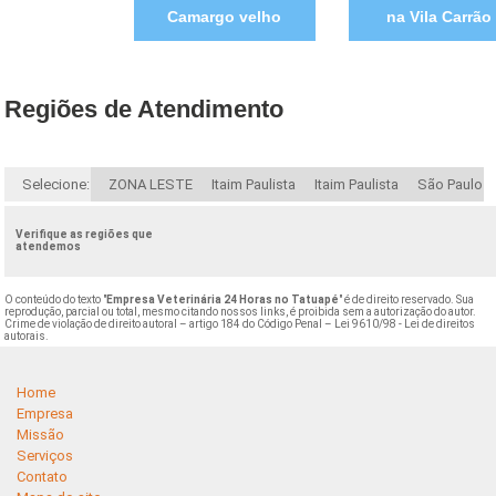
Camargo velho
na Vila Carrão
Regiões de Atendimento
Selecione:
ZONA LESTE
Itaim Paulista
Itaim Paulista
São Paulo
Verifique as regiões que
atendemos
O conteúdo do texto "
Empresa Veterinária 24 Horas no Tatuapé
" é de direito reservado. Sua
reprodução, parcial ou total, mesmo citando nossos links, é proibida sem a autorização do autor.
Crime de violação de direito autoral – artigo 184 do Código Penal –
Lei 9610/98 - Lei de direitos
autorais
.
Home
Empresa
Missão
Serviços
Contato