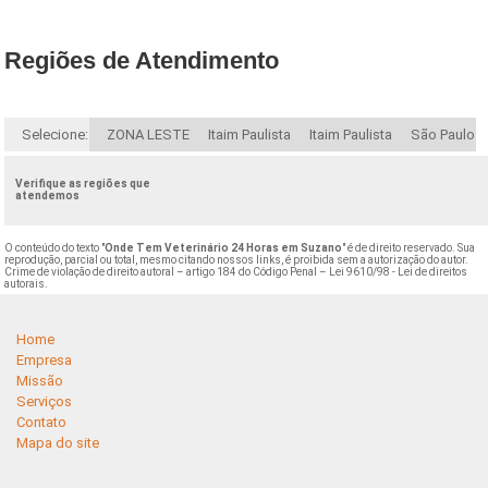
Regiões de Atendimento
Selecione:
ZONA LESTE
Itaim Paulista
Itaim Paulista
São Paulo
Verifique as regiões que
atendemos
O conteúdo do texto "
Onde Tem Veterinário 24 Horas em Suzano
" é de direito reservado. Sua
reprodução, parcial ou total, mesmo citando nossos links, é proibida sem a autorização do autor.
Crime de violação de direito autoral – artigo 184 do Código Penal –
Lei 9610/98 - Lei de direitos
autorais
.
Home
Empresa
Missão
Serviços
Contato
Mapa do site