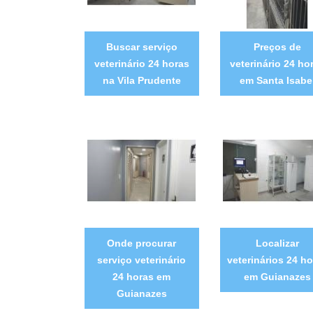
Buscar serviço
Preços de
veterinário 24 horas
veterinário 24 ho
na Vila Prudente
em Santa Isabe
Onde procurar
Localizar
serviço veterinário
veterinários 24 ho
24 horas em
em Guianazes
Guianazes