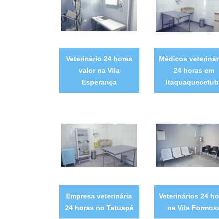
Veterinário 24 horas
Médicos veterinár
valor na Vila
24 horas em
Esperança
Itaquaquecetub
Empresa veterinária
Veterinários 24 ho
24 horas no Tatuapé
na Vila Formos