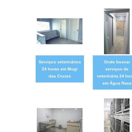
Serviços veterinários
Onde buscar
24 horas em Mogi
serviços de
das Cruzes
veterinária 24 ho
em Água Rasa