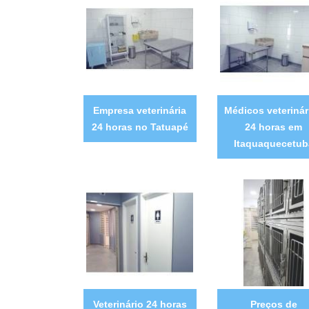
Empresa veterinária
Médicos veterinár
24 horas no Tatuapé
24 horas em
Itaquaquecetub
Veterinário 24 horas
Preços de