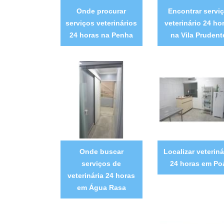
Onde procurar
Encontrar servi
serviços veterinários
veterinário 24 ho
24 horas na Penha
na Vila Prudent
Onde buscar
Localizar veteriná
serviços de
24 horas em Po
veterinária 24 horas
em Água Rasa