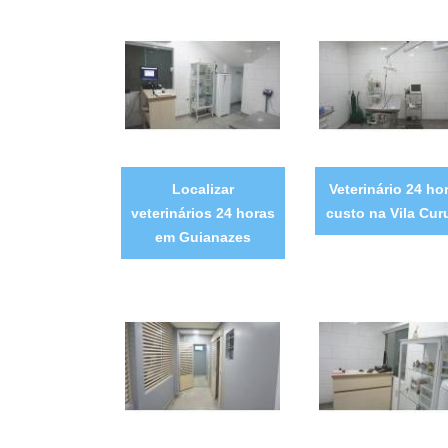
Localizar
Veterinário 24 ho
veterinários 24 horas
custo na Vila Cur
em Guianazes