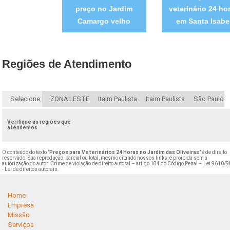
preço no Jardim
veterinário 24 ho
Camargo velho
em Santa Isabe
Regiões de Atendimento
Selecione:
ZONA LESTE
Itaim Paulista
Itaim Paulista
São Paulo
Verifique as regiões que
atendemos
O conteúdo do texto "
Preços para Veterinários 24 Horas no Jardim das Oliveiras
" é de direito
reservado. Sua reprodução, parcial ou total, mesmo citando nossos links, é proibida sem a
autorização do autor. Crime de violação de direito autoral – artigo 184 do Código Penal –
Lei 9610/9
- Lei de direitos autorais
.
Home
Empresa
Missão
Serviços