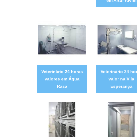
em Artur Alvim
Veterinário 24 horas
Veterinário 24 ho
valores em Água
valor na Vila
Rasa
Esperança