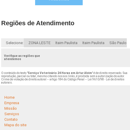
Regiões de Atendimento
Selecione:
ZONA LESTE
Itaim Paulista
Itaim Paulista
São Paulo
Verifique as regiões que
atendemos
O conteúdo do texto "
Serviço Veterinário 24 Horas em Artur Alvim
" é de direito reservado. Sua
reprodução, parcial ou total, mesmo citando nossos links, é proibida sem a autorização do autor.
Crime de violação de direito autoral – artigo 184 do Código Penal –
Lei 9610/98 - Lei de direitos
autorais
.
Home
Empresa
Missão
Serviços
Contato
Mapa do site