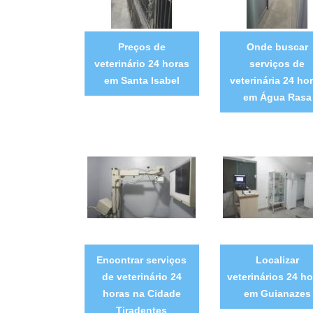
Preços de
Onde buscar
veterinário 24 horas
serviços de
em Santa Isabel
veterinária 24 ho
em Água Rasa
Encontrar serviços
Localizar
de veterinário 24
veterinários 24 ho
horas na Cidade
em Guianazes
Tiradentes