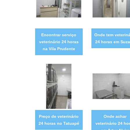
Encontrar serviço
Onde tem veteriná
veterinário 24 horas
24 horas em Suz
na Vila Prudente
Preço de veterinário
Onde achar
24 horas no Tatuapé
veterinário 24 ho