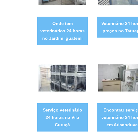
Onde tem
Veterinário 24 ho
veterinários 24 horas
preços no Tatua
no Jardim Iguatemi
Serviço veterinário
Encontrar servi
24 horas na Vila
veterinário 24 ho
Curuçá
em Aricanduva