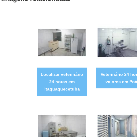
Localizar veterinário
Veterinário 24 ho
24 horas em
valores em Po
Itaquaquecetuba