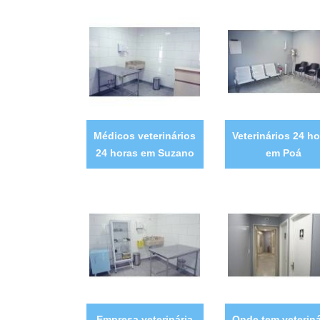
Médicos veterinários
Veterinários 24 ho
24 horas em Suzano
em Poá
Empresa veterinária
Onde tem veteriná