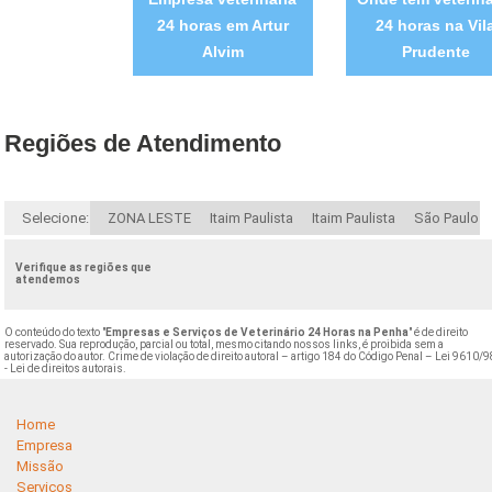
24 horas em Artur
24 horas na Vil
Alvim
Prudente
Regiões de Atendimento
Selecione:
ZONA LESTE
Itaim Paulista
Itaim Paulista
São Paulo
Verifique as regiões que
atendemos
O conteúdo do texto "
Empresas e Serviços de Veterinário 24 Horas na Penha
" é de direito
reservado. Sua reprodução, parcial ou total, mesmo citando nossos links, é proibida sem a
autorização do autor. Crime de violação de direito autoral – artigo 184 do Código Penal –
Lei 9610/9
- Lei de direitos autorais
.
Home
Empresa
Missão
Serviços