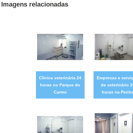
Imagens relacionadas
Clínica veterinária 24
Empresas e servi
horas no Parque do
de veterinário 2
Carmo
horas na Penh