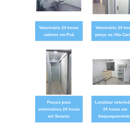
Veterinário 24 horas
Veterinário 24 ho
valores em Poá
preço na Vila Car
Preços para
Localizar veteriná
veterinários 24 horas
24 horas em
em Suzano
Itaquaquecetub