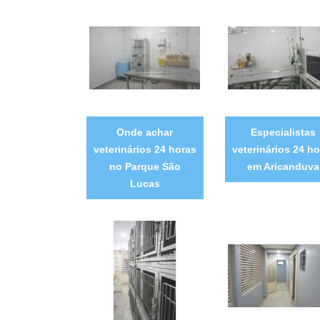
Onde achar
Especialistas
veterinários 24 horas
veterinários 24 ho
no Parque São
em Aricanduva
Lucas