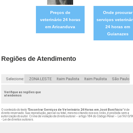
Preços de
Onde procurar
veterinário 24 horas
serviços veterinár
em Aricanduva
24 horas em
Guianazes
Regiões de Atendimento
Selecione:
ZONA LESTE
Itaim Paulista
Itaim Paulista
São Paulo
Verifique as regiões que
atendemos
O conteúdo do texto "
Encontrar Serviços de Veterinário 24 Horas em José Bonifácio
" é de
direito reservado. Sua reprodução, parcial ou total, mesmo citando nossos links, é proibida sem a
autorização do autor. Crime de violação de direito autoral – artigo 184 do Código Penal –
Lei 9610/9
- Lei de direitos autorais
.