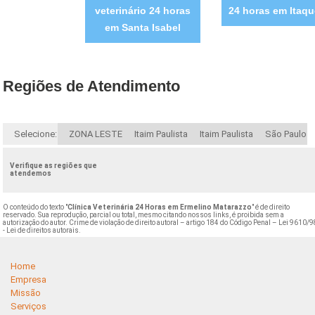
veterinário 24 horas
24 horas em Itaqu
em Santa Isabel
Regiões de Atendimento
Selecione:
ZONA LESTE
Itaim Paulista
Itaim Paulista
São Paulo
Verifique as regiões que
atendemos
O conteúdo do texto "
Clínica Veterinária 24 Horas em Ermelino Matarazzo
" é de direito
reservado. Sua reprodução, parcial ou total, mesmo citando nossos links, é proibida sem a
autorização do autor. Crime de violação de direito autoral – artigo 184 do Código Penal –
Lei 9610/9
- Lei de direitos autorais
.
Home
Empresa
Missão
Serviços