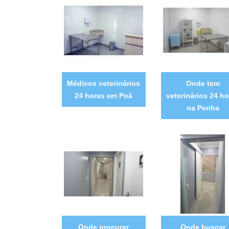
Médicos veterinários
Onde tem
24 horas em Poá
veterinários 24 ho
na Penha
Onde procurar
Onde buscar