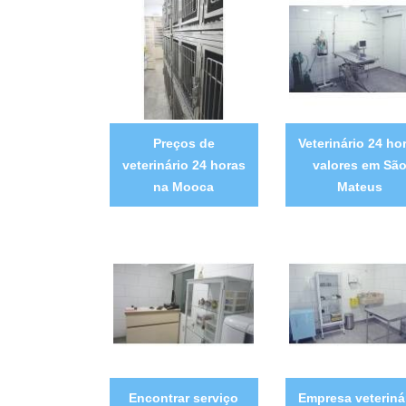
Preços de
Veterinário 24 ho
veterinário 24 horas
valores em Sã
na Mooca
Mateus
Encontrar serviço
Empresa veteriná