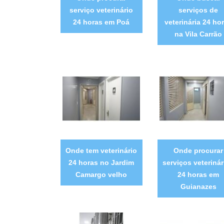
serviço veterinário
serviços de
24 horas em Poá
veterinária 24 ho
na Vila Carrão
Onde tem veterinário
Onde procurar
24 horas no Jardim
serviços veterinár
Camargo velho
24 horas em
Guianazes