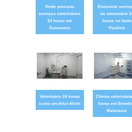
Onde procurar
Encontrar serviç
serviços veterinários
de veterinário 2
24 horas em
horas no Itaim
Guianazes
Paulista
Veterinário 24 horas
Clínica veterinári
custo em Artur Alvim
horas em Ermeli
Matarazzo