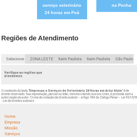
serviço veterinário
na Penha
24 horas em Poá
Regiões de Atendimento
Selecione:
ZONA LESTE
Itaim Paulista
Itaim Paulista
São Paulo
Verifique as regiões que
atendemos
O conteúdo do texto "
Empresas e Serviços de Veterinário 24 Horas em Artur Alvim
" é de
direito reservado. Sua reprodução, parcial ou total, mesmo citando nossos links, é proibida sem a
autorização do autor. Crime de violação de direito autoral – artigo 184 do Código Penal –
Lei 9610/9
- Lei de direitos autorais
.
Home
Empresa
Missão
Serviços