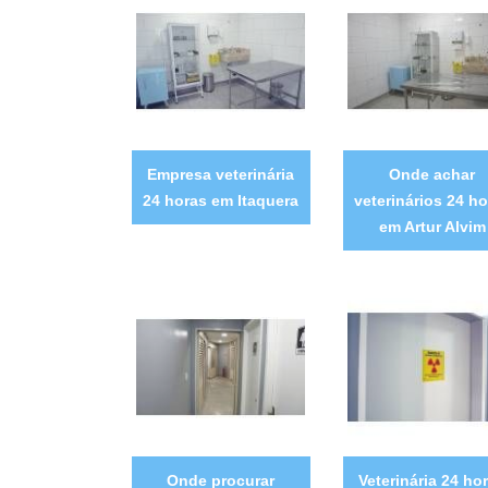
Empresa veterinária
Onde achar
24 horas em Itaquera
veterinários 24 ho
em Artur Alvim
Onde procurar
Veterinária 24 ho