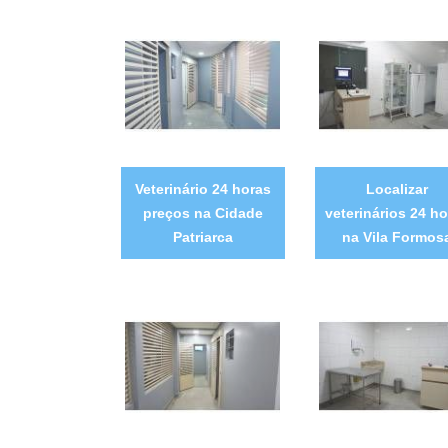
Veterinário 24 horas
Localizar
preços na Cidade
veterinários 24 ho
Patriarca
na Vila Formos